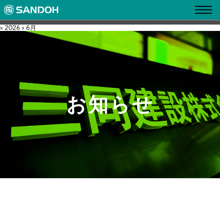
» 2026 » 6月
お
知
ら
せ