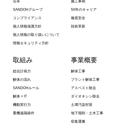
沿革
施工事例
SANDOHグループ
50年のキャリア
コンプライアンス
徹底安全
個人情報保護方針
技術革新
個人情報の取り扱いについて
情報セキュリティ方針
取組み
事業概要
総合計画力
解体工事
解体の流れ
プラント解体工事
SANDOHルール
アスベスト除去
解体 × IT
ダイオキシン除去
機動実行力
土壌汚染対策
重機遠隔操作
地下堀削・土木工事
収集運搬