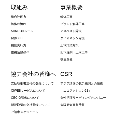
取組み
事業概要
総合計画力
解体工事
解体の流れ
プラント解体工事
SANDOHルール
アスベスト除去
解体 × IT
ダイオキシン除去
機動実行力
土壌汚染対策
重機遠隔操作
地下堀削・土木工事
収集運搬
協力会社の皆様へ
CSR
支払明細書送付の登録について
アジア諸国の就労機関との連携
CIWEBサービスについて
「エコアクション21」
CEC-Q請求について
女性活躍リーディングカンパニー
新規取引の会社登録について
大阪府知事賞受賞
ご請求スケジュール