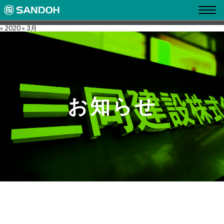
» 2020 » 3月
お
知
ら
せ